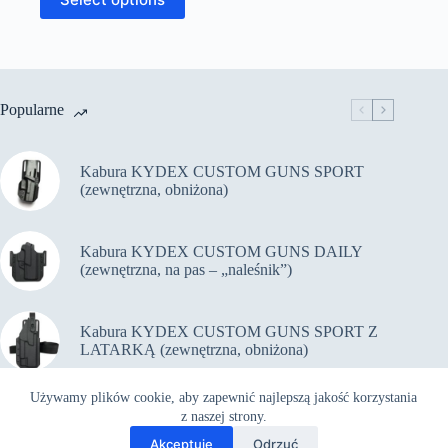
Popularne
Kabura KYDEX CUSTOM GUNS SPORT
(zewnętrzna, obniżona)
Kabura KYDEX CUSTOM GUNS DAILY
(zewnętrzna, na pas – „naleśnik”)
Kabura KYDEX CUSTOM GUNS SPORT Z
LATARKĄ (zewnętrzna, obniżona)
Używamy plików cookie, aby zapewnić najlepszą jakość korzystania
Kabura KYDEX CUSTOM GUNS PiRO Z
z naszej strony.
LATARKĄ (zewnętrzna, na pas)
Akceptuję
Odrzuć