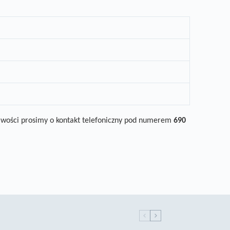
iwości prosimy o
kontakt
telefon
iczny
pod numerem
690