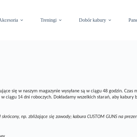
Akcesoria
Treningi
Dobór kabury
Pane
ujące się w naszym magazynie wysyłane są w ciągu 48 godzin. Czas
m
w ciągu 14 dni roboczych. Dokładamy wszelkich starań, aby kabury b
stał skrócony, np. zbliżające się zawody; kabura CUSTOM GUNS na prezen
wy.