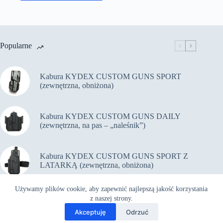
Popularne
Kabura KYDEX CUSTOM GUNS SPORT
(zewnętrzna, obniżona)
Kabura KYDEX CUSTOM GUNS DAILY
(zewnętrzna, na pas – „naleśnik”)
Kabura KYDEX CUSTOM GUNS SPORT Z
LATARKĄ (zewnętrzna, obniżona)
Używamy plików cookie, aby zapewnić najlepszą jakość korzystania
Kabura KYDEX CUSTOM GUNS PiRO Z
z naszej strony.
LATARKĄ (zewnętrzna, na pas)
Akceptuję
Odrzuć