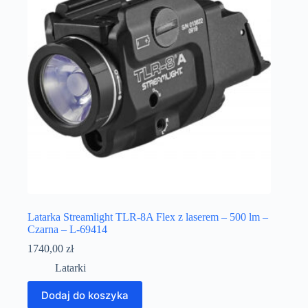
Latarka Streamlight TLR-8A Flex z laserem – 500 lm –
Czarna – L-69414
1740,00
zł
Latarki
Dodaj do koszyka