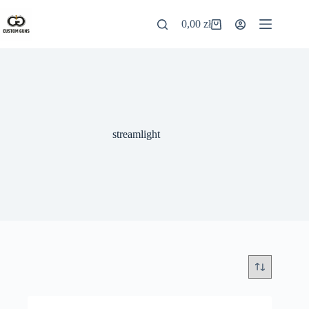
0,00
zł
streamlight