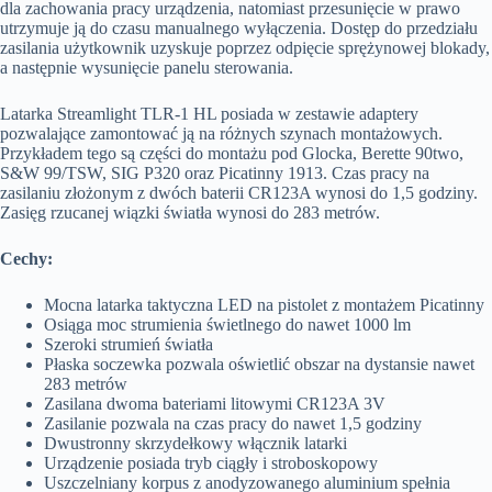
dla zachowania pracy urządzenia, natomiast przesunięcie w prawo
utrzymuje ją do czasu manualnego wyłączenia. Dostęp do przedziału
zasilania użytkownik uzyskuje poprzez odpięcie sprężynowej blokady,
a następnie wysunięcie panelu sterowania.
Latarka Streamlight TLR-1 HL posiada w zestawie adaptery
pozwalające zamontować ją na różnych szynach montażowych.
Przykładem tego są części do montażu pod Glocka, Berette 90two,
S&W 99/TSW, SIG P320 oraz Picatinny 1913. Czas pracy na
zasilaniu złożonym z dwóch baterii CR123A wynosi do 1,5 godziny.
Zasięg rzucanej wiązki światła wynosi do 283 metrów.
Cechy:
Mocna latarka taktyczna LED na pistolet z montażem Picatinny
Osiąga moc strumienia świetlnego do nawet 1000 lm
Szeroki strumień światła
Płaska soczewka pozwala oświetlić obszar na dystansie nawet
283 metrów
Zasilana dwoma bateriami litowymi CR123A 3V
Zasilanie pozwala na czas pracy do nawet 1,5 godziny
Dwustronny skrzydełkowy włącznik latarki
Urządzenie posiada tryb ciągły i stroboskopowy
Uszczelniany korpus z anodyzowanego aluminium spełnia