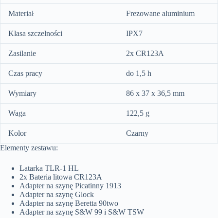
Materiał
Frezowane aluminium
Klasa szczelności
IPX7
Zasilanie
2x CR123A
Czas pracy
do 1,5 h
Wymiary
86 x 37 x 36,5 mm
Waga
122,5 g
Kolor
Czarny
Elementy zestawu:
Latarka TLR-1 HL
2x Bateria litowa CR123A
Adapter na szynę Picatinny 1913
Adapter na szynę Glock
Adapter na szynę Beretta 90two
Adapter na szynę S&W 99 i S&W TSW