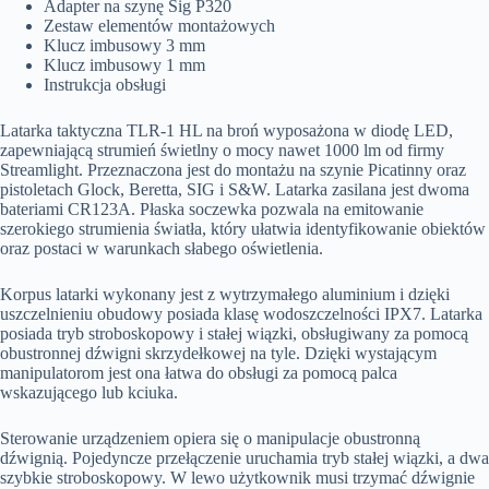
Adapter na szynę Sig P320
Zestaw elementów montażowych
Klucz imbusowy 3 mm
Klucz imbusowy 1 mm
Instrukcja obsługi
Latarka taktyczna TLR-1 HL na broń wyposażona w diodę LED,
zapewniającą strumień świetlny o mocy nawet 1000 lm od firmy
Streamlight. Przeznaczona jest do montażu na szynie Picatinny oraz
pistoletach Glock, Beretta, SIG i S&W. Latarka zasilana jest dwoma
bateriami CR123A. Płaska soczewka pozwala na emitowanie
szerokiego strumienia światła, który ułatwia identyfikowanie obiektów
oraz postaci w warunkach słabego oświetlenia.
Korpus latarki wykonany jest z wytrzymałego aluminium i dzięki
uszczelnieniu obudowy posiada klasę wodoszczelności IPX7. Latarka
posiada tryb stroboskopowy i stałej wiązki, obsługiwany za pomocą
obustronnej dźwigni skrzydełkowej na tyle. Dzięki wystającym
manipulatorom jest ona łatwa do obsługi za pomocą palca
wskazującego lub kciuka.
Sterowanie urządzeniem opiera się o manipulacje obustronną
dźwignią. Pojedyncze przełączenie uruchamia tryb stałej wiązki, a dwa
szybkie stroboskopowy. W lewo użytkownik musi trzymać dźwignie