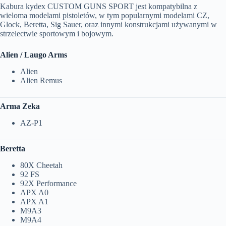
Kabura kydex CUSTOM GUNS SPORT jest kompatybilna z
wieloma modelami pistoletów, w tym popularnymi modelami CZ,
Glock, Beretta, Sig Sauer, oraz innymi konstrukcjami używanymi w
strzelectwie sportowym i bojowym.
Alien / Laugo Arms
Alien
Alien Remus
Arma Zeka
AZ-P1
Beretta
80X Cheetah
92 FS
92X Performance
APX A0
APX A1
M9A3
M9A4