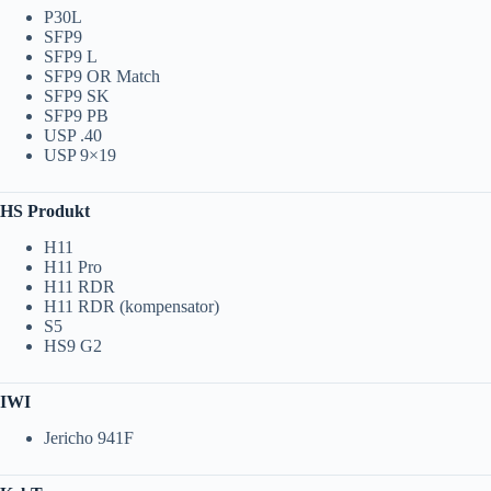
P30L
SFP9
SFP9 L
SFP9 OR Match
SFP9 SK
SFP9 PB
USP .40
USP 9×19
HS Produkt
H11
H11 Pro
H11 RDR
H11 RDR (kompensator)
S5
HS9 G2
IWI
Jericho 941F