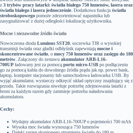
z
3 trybów pracy latarki: światła białego 750 lumenów, lasera oraz
światła białego i lasera jednocześnie
. Dodatkowa funkcja
światła
stroboskopowego
pomoże zdezorientować napastnika lub
zasygnalizować z dużej odległości lokalizację użytkownika.
Mocne i niezawodne źródło światła
Nowoczesna dioda
Luminus SST20
, soczewka TIR o wysokiej
transmisji światła oraz gładki odbłyśnik zapewniają
mocne i
skoncentrowane światło
, o
mocy 750 lumenów oraz zasięgu do 180
metrów
. Załączony do zestawu
akumulator ARB-L16-
700UP
ładowany jest za pomocą
portu micro-USB
po podłączeniu
go za pomocą kabla do dowolnego źródła prądu jak np. power bank,
laptop, komputer stacjonarny lub samochodowa ładowarka USB. By
wyjąć akumulator, wystarczy odkręcić układ optyczny znajdujący się z
przodu. Takie rozwiązania niweluje potrzebę zdejmowania latarki z
broni za każdym razem gdy zaistnieje potrzeba naładowania
akumulatora.
Cechy:
Wydajny akumulator ARB-L16-700UP o pojemności 700 mAh
Wysoka moc światła wynosząca 750 lumenów
Daleki zasięg skupionego strumienia światła do 180 m