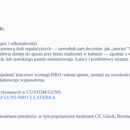
ki.
oć i odkształcenia).
 pomocą śrub regulacyjnych — zawodnik sam decyduje, jak „mocno” bro
możliwia dostęp do spustu przy broni osadzonej w kaburze — zgodnie
k, lub szerokiego panelu montażowego. Łatwy i komfortowy montaż.
 spełniać kluczowe wymogi PiRO: osłona spustu, montaż na wysokości
dodatkowego wyposażenia.
h i wykonanych w CUSTOM GUNS.
 GUNS PiRO Z LATARKĄ
ami pistoletów, w tym popularnymi modelami CZ, Glock, Beretta, S