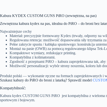
Kabura KYDEX CUSTOM GUNS PiRO (zewnętrzna, na pas)
Zewnętrzna kabura kydex na pas, idealna do PiRO – do broni bez latar
Najważniejsze cechy
Materiał: precyzyjnie formowany Kydex (trwały, odporny na wilg
Regulowana retencja: możliwość dopasowania siły trzymania za
Pełne zakrycie spustu / kabłąka spustowego: konstrukcja unie
Montaż na pasie (OWB) za pomocą regulowanego klipsa Tek-Lo
Kompaktowe wymiary, redukujące printing.
Kompatybilna z kolimatorami.
Zgodność z przepisami PiRO – kabura zaprojektowana tak, aby
Możliwość personalizacji: wybór strony noszenia, koloru lub 
Produkt polski — wykonanie ręczne na formach zaprojektowanyc
Szukasz kabury do PiRO do broni z latarką? Sprawdź model
CUSTOM
Kompatybilność:
Kabura kydex CUSTOM GUNS PiRO jest kompatybilna z wieloma model
sportowym i bojowym.