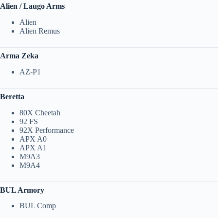
Alien / Laugo Arms
Alien
Alien Remus
Arma Zeka
AZ-P1
Beretta
80X Cheetah
92 FS
92X Performance
APX A0
APX A1
M9A3
M9A4
BUL Armory
BUL Comp