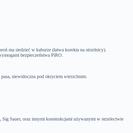
ń ma siedzieć w kaburze (łatwa korekta na strzelnicy).
 z wymogami bezpieczeństwa PiRO.
 pasa, niewidoczna pod okryciem wierzchnim.
ig Sauer, oraz innymi konstrukcjami używanymi w strzelectwie