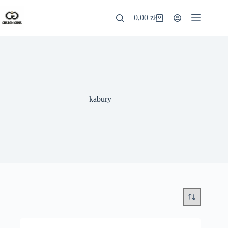
0,00
zł
kabury