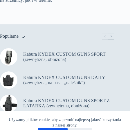
na strzelnicy, jak i w terenie.
Popularne
Kabura KYDEX CUSTOM GUNS SPORT
(zewnętrzna, obniżona)
Kabura KYDEX CUSTOM GUNS DAILY
(zewnętrzna, na pas – „naleśnik”)
Kabura KYDEX CUSTOM GUNS SPORT Z
LATARKĄ (zewnętrzna, obniżona)
Używamy plików cookie, aby zapewnić najlepszą jakość korzystania
Kabura KYDEX CUSTOM GUNS PiRO Z
z naszej strony.
LATARKĄ (zewnętrzna, na pas)