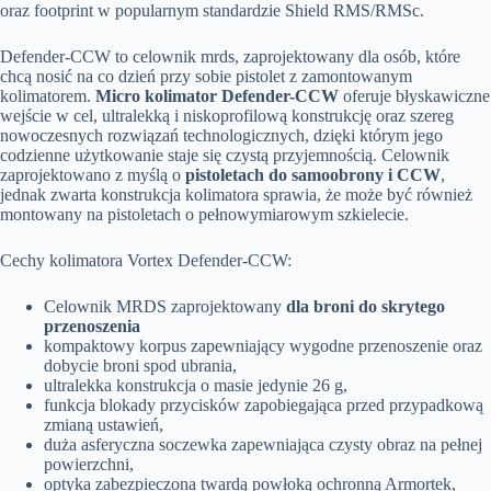
oraz footprint w popularnym standardzie Shield RMS/RMSc.
Defender-CCW to celownik mrds, zaprojektowany dla osób, które
chcą nosić na co dzień przy sobie pistolet z zamontowanym
kolimatorem.
Micro kolimator Defender-CCW
oferuje błyskawiczne
wejście w cel, ultralekką i niskoprofilową konstrukcję oraz szereg
nowoczesnych rozwiązań technologicznych, dzięki którym jego
codzienne użytkowanie staje się czystą przyjemnością. Celownik
zaprojektowano z myślą o
pistoletach do samoobrony i CCW
,
jednak zwarta konstrukcja kolimatora sprawia, że może być również
montowany na pistoletach o pełnowymiarowym szkielecie.
Cechy kolimatora Vortex Defender-CCW:
Celownik MRDS zaprojektowany
dla broni do skrytego
przenoszenia
kompaktowy korpus zapewniający wygodne przenoszenie oraz
dobycie broni spod ubrania,
ultralekka konstrukcja o masie jedynie 26 g,
funkcja blokady przycisków zapobiegająca przed przypadkową
zmianą ustawień,
duża asferyczna soczewka zapewniająca czysty obraz na pełnej
powierzchni,
optyka zabezpieczona twardą powłoką ochronną Armortek,