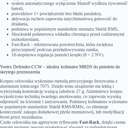
system automatycznego wyłączenia Shutoff wydłuża żywotność
baterii,
prawidziwe 1× powiększenie bez błędu paralaksy,
aktywacja ruchem zapewnia natychmiastową gotowość do
działania,
podstawa w popularnym standardzie montażu Shield RMS,
Shocksield polimerowa wkładka chroniąca przed codziennymi
uszkodzeniami,
Fast-Rack – teksturowana powierzchnia, która zwiększa
przyczepność podczas przeładowywania zamka,
10-stopniowa regulacja jasności kropki (8 + 2 NV).
Vortex Defender-CCW – idealny kolimator MRDS do pistoletu do
skrytego przenoszenia
Korpus celownika wykonano metodą precyzyjnego frezowania z
aluminium lotniczego 7075. Dzięki temu urządzenie ma lekką i
wytrzymałą konstrukcję ważącą zaledwie 27 g. Aluminiowy korpus
wykończono techniką twardego anodowania, co zapewnia wysoką
odporność na ścieranie i zarysowania. Podstawę kolimatora wykonano
w popularnym standardzie Shield RMS/RMSc, co eliminuje
konieczność zakupu dodatkowej płytki montażowej, lub modyfikacji
broni przez rusznikarza.
Czoło celownika ma agresywne ryflowanie
Fast-Rack
, dzięki czemu
pistolet możemy pewnie przeładować również za pośrednictwem