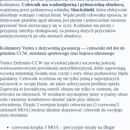
kolimatora.
Celownik ma wodoodporną i pyłoszczelną obudowę
,
wspieraną przez polimerową wkładkę
Shockshield
, która efektywnie
absorbuje wstrząsy i odrzut broni. Wąski profil celownika sprawia, że
dobywanie pistoletu spod ubrania jest płynne i jednocześnie możemy
przenosić broń nierzucający się w oczy. Kolimator ma prosty i
przyjazny interfejs obsługiwany za pomocą dużych przycisków
umiejscowionych po obu stronach obudowy.
Kolimatory Vortex z dożywotnią gwarancją — celowniki red dot do
pistoletu CCW, strzelania sportowego oraz bojowo-obronnego
Vortex Defender-CCW ma wysokiej jakości soczewkę pokrytą
wielowarstwowymi powłokami antyrefleksyjnymi, które zapewniają
wysoką transmisję światła oraz czysty i ostry obraz pozbawiony błędu
paralaksy. Celownik wyróżnia się nie tylko jedną z największych
soczewek w swojej klasie, ale także asferycznym profilem optyki.
Zapewnia to krystaliczną ostrość obrazu nie tylko w centrum, ale
również na obrzeżach. W rezultacie uzyskujemy jasny wyraźny obraz
celu i możemy komfortowo strzelać także przy słabym
oświetleniu. Dzięki 3 wersjom kropki celowniczej (3 czerwona/3
zielona/6 MOA) możesz idealnie dopasować celownik do swojego
stylu strzelania:
czerwona kropka 3 MOA – precyzyjne strzały na długie