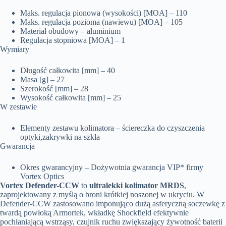
Maks. regulacja pionowa (wysokości) [MOA] –
110
Maks. regulacja pozioma (nawiewu) [MOA] –
105
Materiał obudowy –
aluminium
Regulacja stopniowa [MOA] –
1
Wymiary
Długość całkowita [mm] –
40
Masa [g] –
27
Szerokość [mm] –
28
Wysokość całkowita [mm] –
25
W zestawie
Elementy zestawu kolimatora –
ściereczka do czyszczenia
optyki,
zakrywki na szkła
Gwarancja
Okres gwarancyjny –
Dożywotnia gwarancja VIP* firmy
Vortex Optics
Vortex Defender-CCW
to
ultralekki kolimator MRDS
,
zaprojektowany z myślą o broni krótkiej noszonej w ukryciu. W
Defender-CCW zastosowano imponująco dużą asferyczną soczewkę z
twardą powłoką Armortek, wkładkę Shockfield efektywnie
pochłaniającą wstrząsy, czujnik ruchu zwiększający żywotność baterii