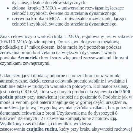
dystanse, idealne do celów statycznych.
zielona kropka 3 MOA – uniwersalne rozwiązanie, łączące
celność i szybkość, świetne do strzelania dynamicznego.
czerwona kropka 6 MOA – uniwersalne rozwiązanie, łączące
celność i szybkość, świetne do strzelania dynamicznego.
Znak celowniczy o wartości kliku 1 MOA, regulowany jest w zakresie
105/110 MOA (poziom/pion). Do zestawu dołączono metalową
podkładkę z 1° mikroskosem, która może być potrzebna podczas
zerowania broni do strzelania na większym dystansie. Twarda
powłoka
Armortek
chroni soczewkę przed zarysowaniami i innymi
czynnikami zewnętrznymi.
Układ sterujący i dioda są odporne na odrzut broni oraz warunki
atmosferyczne, dzięki czemu celownik pracuje stabilnie i wydajnie i
stabilnie także w trudnych warunkach polowych. Kolimator zasilany
jest baterią CR1632, która wg danych producenta zapewnia
do 9 500
godzin pracy
przy ustawieniu jasności na poziomie 6. Podobnie jak w
modelu Venom, port baterii znajduje się w górnej części urządzenia,
umożliwiając łatwą i wygodną wymianę źródła zasilania, bez potrzeby
demontażu celownika z broni Użytkownik ma do dyspozycji 8
ustawień dziennych i 2 ustawienia kompatybilne z noktowizją.
Wydłużony czas działania, celownik zawdzięcza
zastosowaniu
czujnika ruchu
, który przy braku aktywności ruchowej