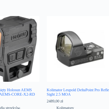
nięty Holosun AEMS
Kolimator Leupold DeltaPoint Pro Refl
 AEMS-CORE-X2-RD
Sight 2.5 MOA
2489,00
zł
dla strzelców
,
Kolimatory