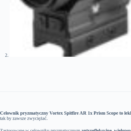
Celownik pryzmatyczny
Vortex Spitfire AR 1x Prism Scope to lek
tak by zawsze zwyciężać.
Zastosowane w celowniku pryzmatycznym
antyrefleksyjne, wielo