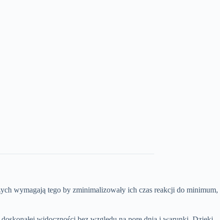
czych wymagają tego by zminimalizowały ich czas reakcji do minimum,
 doskonałej widoczności bez względu na porę dnia i warunki. Dzięki