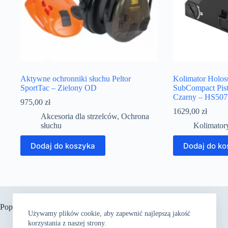
Aktywne ochronniki słuchu Peltor
Kolimator Holo
SportTac – Zielony OD
SubCompact Pist
Czarny – HS50
975,00
zł
1629,00
zł
Akcesoria dla strzelców
,
Ochrona
słuchu
Kolimator
Dodaj do koszyka
Dodaj do ko
Popularne
Używamy plików cookie, aby zapewnić najlepszą jakość
korzystania z naszej strony.