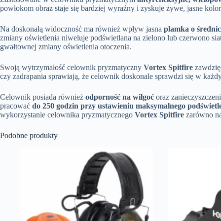
powłokom obraz staje się bardziej wyraźny i zyskuje żywe, jasne kolor
Na doskonałą widoczność ma również wpływ jasna
plamka o średn
zmiany oświetlenia niweluje podświetlana na zielono lub czerwono 
gwałtownej zmiany oświetlenia otoczenia.
Swoją wytrzymałość celownik pryzmatyczny
Vortex Spitfire
zawdzięc
czy zadrapania sprawiają, że celownik doskonale sprawdzi się w każd
Celownik posiada również
odporność na wilgoć
oraz zanieczyszczen
pracować
do 250 godzin przy ustawieniu maksymalnego podświetl
wykorzystanie celownika pryzmatycznego
Vortex Spitfire
zarówno na 
Podobne produkty