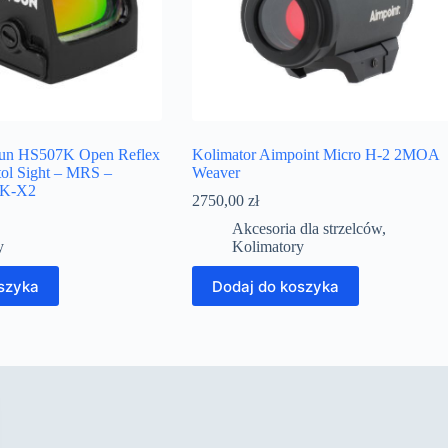
sun HS507K Open Reflex
Kolimator Aimpoint Micro H-2 2MOA
ol Sight – MRS –
Weaver
7K-X2
2750,00
zł
Akcesoria dla strzelców
,
y
Kolimatory
szyka
Dodaj do koszyka