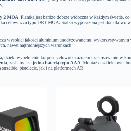
y.
icy 2 MOA
. Plamka jest bardzo dobrze widoczna w każdym świetle, co 
siatka celownicza typu DRT MOA. Siatka wyposażona jest dodatkowo 
za wysokiej jakości aluminium anodyzowanemu, wykorzystywanym w b
ych, nawet najtrudniejszych warunkach.
ia, dzięki wypełnieniu korpusu celownika azotem i zastosowaniu w 
enia
, zasilany jest
jedną baterią typu AAA
. Montaż o szkieletowej b
strzelbie, pistolecie, jak i na platformach AR.