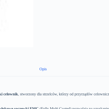
Opis
ki celownik
, stworzony dla strzelców, którzy od przyrządów celowni
powłokowe soczewki FMC
(Fully Multi Coated) pozwalają na uzyskanie