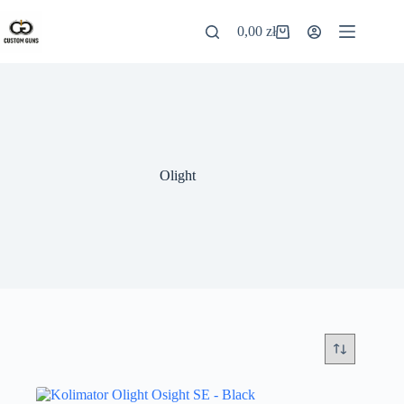
0,00
zł
Olight