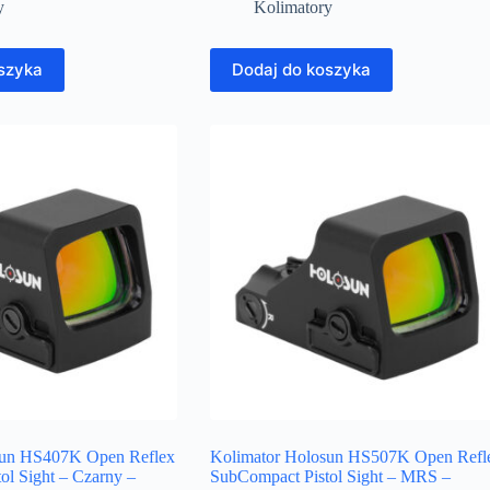
y
Kolimatory
szyka
Dodaj do koszyka
sun HS407K Open Reflex
Kolimator Holosun HS507K Open Refl
ol Sight – Czarny –
SubCompact Pistol Sight – MRS –