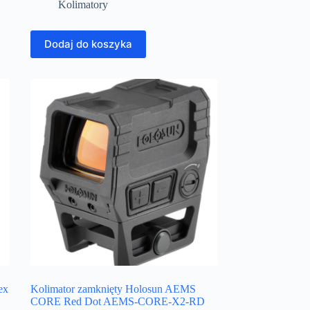
Kolimatory
Dodaj do koszyka
ex
Kolimator zamknięty Holosun AEMS
CORE Red Dot AEMS-CORE-X2-RD