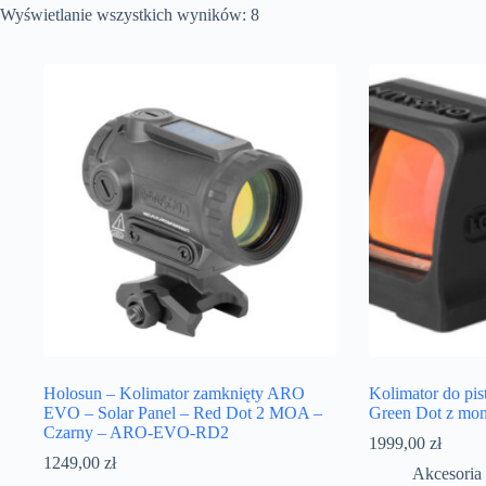
Wyświetlanie wszystkich wyników: 8
Holosun – Kolimator zamknięty ARO
Kolimator do pis
EVO – Solar Panel – Red Dot 2 MOA –
Green Dot z m
Czarny – ARO-EVO-RD2
1999,00
zł
1249,00
zł
Akcesoria 