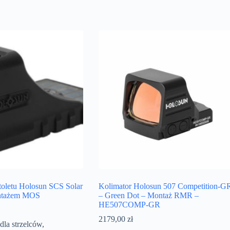
toletu Holosun SCS Solar
Kolimator Holosun 507 Competition-G
ontażem MOS
– Green Dot – Montaż RMR –
HE507COMP-GR
2179,00
zł
dla strzelców
,