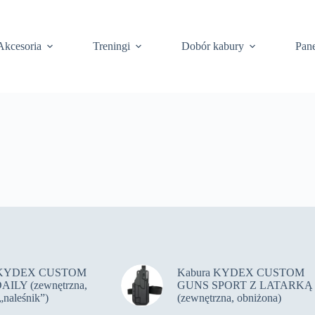
Akcesoria
Treningi
Dobór kabury
Pane
 KYDEX CUSTOM
Kabura KYDEX CUSTOM
ILY (zewnętrzna,
GUNS SPORT Z LATARKĄ
„naleśnik”)
(zewnętrzna, obniżona)