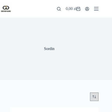
0,00
zł
Sordin